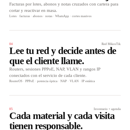
Facturas por lotes, abonos y notas cruzados con cartera para
cortar y reactivar en masa.
Lotes · facturas · abonos · notas · WhatsApp · cortes masivos
04
Red MikroTik
Lee tu red y decide antes de
que el cliente llame.
Routers, sesiones PPPoE, NAP, VLAN y rangos IP
conectados con el servicio de cada cliente.
RouterOS · PPPoE · potencia óptica · NAP · VLAN · IP estática
05
Inventario + agenda
Cada material y cada visita
tienen responsable.