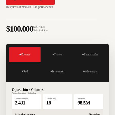
Respuesta inmediata · Sin permanencia
$100.000
COP / mes
Todo incluido
Clientes
Tickets
Facturación
Red
Inventario
WhatsApp
Operación / Clientes
Nicom Integrado · Colombia
Clientes activos
Tickets hoy
Recaudo
2.431
18
98.5M
Actividad reciente
Demo visual