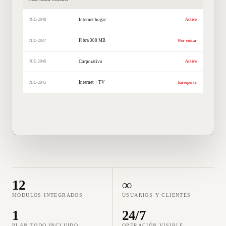
Internet hogar
NIC-2048
Activo
Fibra 300 MB
NIC-2047
Por visitar
Corporativo
NIC-2046
Activo
Internet + TV
NIC-2045
En soporte
12
∞
MÓDULOS INTEGRADOS
USUARIOS Y CLIENTES
1
24/7
PLAN TODO INCLUIDO
OPERACIÓN VISIBLE