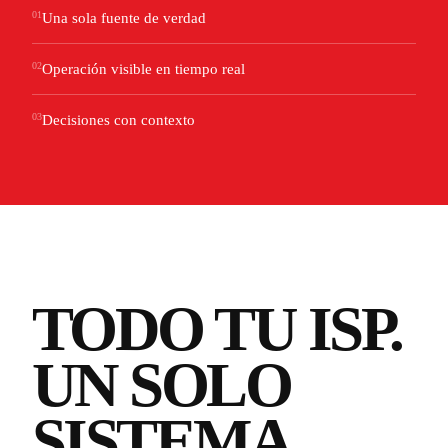
01
Una sola fuente de verdad
02
Operación visible en tiempo real
03
Decisiones con contexto
TODO TU ISP.
UN SOLO
SISTEMA.